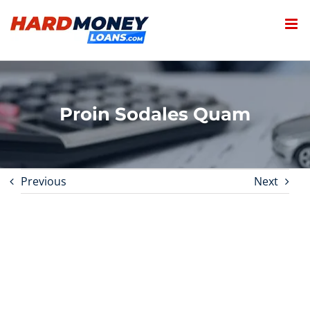
Skip
to
content
Proin Sodales Quam
Previous
Next
View
Larger
Image